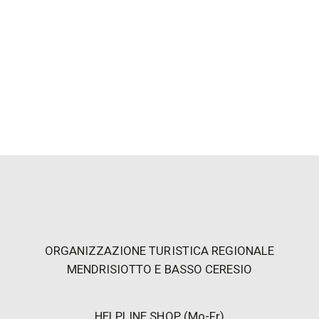
Information
Treffpunkt um 10:00 Uhr Info Point Lugano Region,
Via Magatti 6, Lugano
Gruppen ab 8 Personen sind nicht erlaubt
Max. 25 Pers.
Möglichkeit Touren auf Anfrage zu organisieren
Die Führung wird hauptsächlich in zwei Sprachen
geführt
Bei schlechtem Wetter kann der Reiseleiter die Tour
absagen
Schwierigkeitsgrad: einfach
ORGANIZZAZIONE TURISTICA REGIONALE
MENDRISIOTTO E BASSO CERESIO