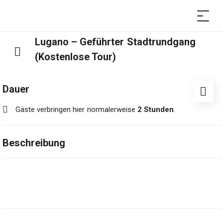
Lugano – Geführter Stadtrundgang
(Kostenlose Tour)
Dauer
Gäste verbringen hier normalerweise
2 Stunden
.
Beschreibung
Eintritt frei
Nehmen Sie sich die Zeit, um historische Gebäude und
üppige Parks zu fotografieren, das kulturelle Angebot zu
entdecken und mit den Einheimischen zu plaudern.