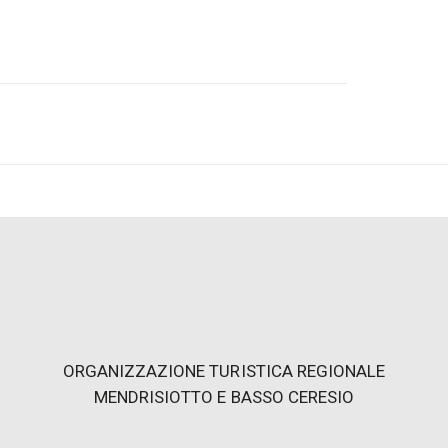
s, mit seinen 933 M.ü.M., kann die Pracht
Alpen bewundert werden.
1908 eröffnet und in der Saison 2023 feiert
wischen Stadt und Berg gedacht, um den
ieten, wo sie während der heissesten
e und die wunderbare Aussicht geniessen
 vom Stadtzentrum Lugano in die unberührte
beraubende Landschaft, Wanderwege und
schaftlichem Interesse, Kunst- und
ORGANIZZAZIONE TURISTICA REGIONALE
tliche Gastronomieangebot.
MENDRISIOTTO E BASSO CERESIO