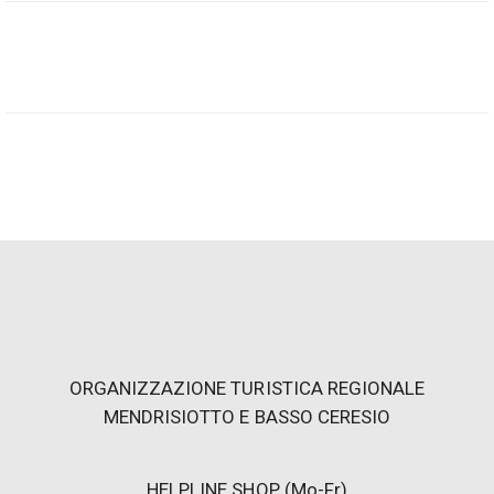
700-g-Beutel.
Gelbes Maismehl für Polenta (aus dem Tessin)
Im malerischen Talgrund des Muggiotals, das vom Fluss
Breggia geformt wurde, befindet sich die Mühle von
Bruzella, eine alte Mühle, die seit 1284 belegt ist,
restauriert wurde und seit 1996 wieder in Betrieb ist. Das
Mehl für Polenta ist ein Produkt, das aus der Erfahrung
und Sensibilität unserer Müller entstanden ist,
steingemahlen, nur mit der Kraft des Wassers, das die
alten Zahnräder antreibt.
ORGANIZZAZIONE TURISTICA REGIONALE
MENDRISIOTTO E BASSO CERESIO