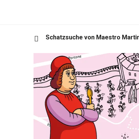
Schatzsuche von Maestro Marti