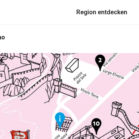
Region entdecken
no