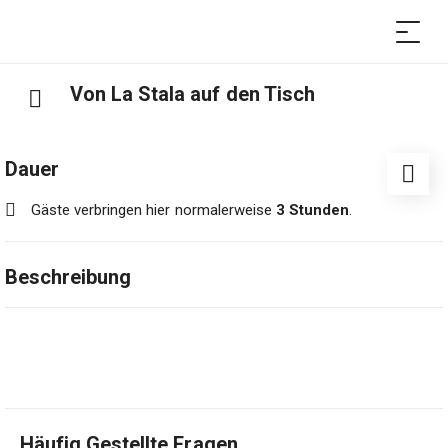
Von La Stala auf den Tisch
Dauer
Gäste verbringen hier normalerweise
3 Stunden
.
Beschreibung
Für Fleischliebhaber: erleben Sie hautnah die Kunst der
handwerklichen Herstellung der Tessiner Luganiga. Der
Betrieb La Stala begleitet Sie auf einer Entdeckungsreise
zu den Tieren, den Traditionen und den authentischen
Geschmacksrichtungen seiner Produkte. Ein Erlebnis für
Häufig Gestellte Fragen