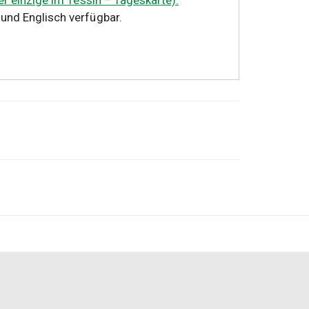
er einzige im Tessin – Tageskarte).
 und Englisch verfügbar.
aglio!
Hol dir das Kit, schlüpfe in die Rolle
se und verhindere die Sabotage des Zoos.
ner Mission.
 zwei Erwachsenen und einem Kind spielen.
des Zusatzsets, so dass jeder Detektiv seinen
t, um das Beste aus dem Erlebnis zu machen.
Spielen und Lösen der Rätsel, so dass die
treten können, um den Bösewicht als Erster