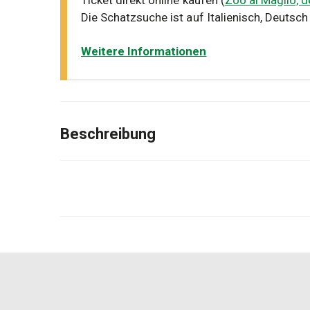
Ticket direkt online kaufen (
Zoo al Maglio, d
Die Schatzsuche ist auf Italienisch, Deutsch
Weitere Informationen
Beschreibung
Erlebe ein interaktives Abenteuer im Zoo al M
eines Detektivs, triff die Tiere, sammle Hinwei
Rätsel und Entdeckungen begleiten dich auf dei
Mit dem Basisset können Sie das Abenteuer mit
Für jedes weitere Kind empfehlen wir den Kauf 
eigenen Umschlag mit allem hat, was er brauch
Jeder Umschlag enthält das Papiermaterial zum 
jungen Detektive in einen gesunden Wettbewerb 