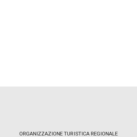
ls auch die Casa Stanga sind im
ationaler und regionaler Bedeutung sowie im
ng aufgeführt.
nnen das Museum durch einen Seiteneingang
 zur Aufbewahrung von Taschen und
ORGANIZZAZIONE TURISTICA REGIONALE