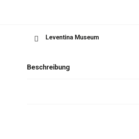
Leventina Museum
Beschreibung
An der alten Route der Via Francigena gelegen, u
den Fluss Ticino überqueren, ist das Museum d
dem 16. Jahrhundert untergebracht: Eine prest
grossem historischen und künstlerischen Intere
Casa Stanga diente jahrhundertelang als Wohn
architektonischen Komplexes zeugen die Fassade
und Domenico Caresana bemalt wurden mit den