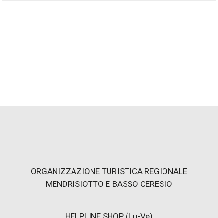
Lido di Maroggia – pour une journée de détente sur le
lac de Lugano
De vastes espaces verts et des zones ombragées font du
Lido di Maroggia une destination idéale pour toute la
famille.
Ici, vous pouvez nager, vous rafraîchir dans les eaux du lac
de Lugano ou faire des plongeons spectaculaires depuis
les plateformes avec des tremplins de 1 et 3 mètres !
Les enfants et les jeunes pourront s’amuser avec les jeux
ou se défier au ping-pong.
Un joli snack-bar avec une grande terrasse vous
chouchoutera avec des en-cas, des glaces et des
ORGANIZZAZIONE TURISTICA REGIONALE
boissons fraîches.
MENDRISIOTTO E BASSO CERESIO
Pour votre confort, la structure dispose de douches et de
vestiaires.