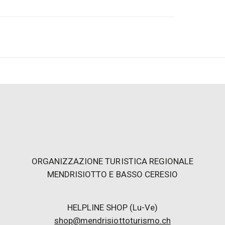
e ressent dès la première visite : c'est un
phie qui a dessiné une baie qui est une fresque
 village.
eux que de se prélasser au soleil dans un cadre
e cet endroit charmant.
ront un vestiaire spacieux, des douches, des
dis que dans l'eau, petits et grands pourront
ement s'arrêter sur la plate-forme pour
ORGANIZZAZIONE TURISTICA REGIONALE
a destination à choisir.
MENDRISIOTTO E BASSO CERESIO
 trouver dans les infrastructures du Lido ce
ine, de la buvette à la pelouse moelleuse, le
eresio puisse offrir.
shop@mendrisiottoturismo.ch