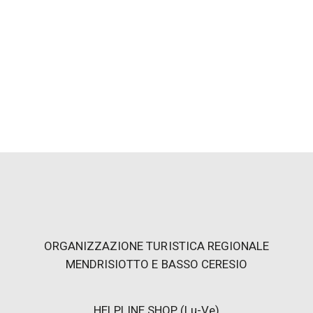
Information
Rendez-vous à 10h00 Info Point Lugano Region, Via
Magatti 6, Lugano
Groupes à partir de 8 personnes ne sont pas admis
Max. 25 personnes
Sur demande, possibilité d’organiser le tour
La visite guidée se tiendra dans les deux langues
courantes
Le guide peut décider d'annuler l'excursion en cas de
mauvaise Météo
Niveau de difficulté / marche: simple
ORGANIZZAZIONE TURISTICA REGIONALE
MENDRISIOTTO E BASSO CERESIO