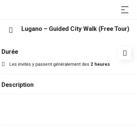
Lugano – Guided City Walk (Free Tour)
Durée
Les invités y passent généralement des
2 heures
.
Description
Entrée libre
Prenez le temps de photographier les bâtiments
historiques et les parcs luxuriants, de découvrir l’offre
culturelle et de discuter avec les habitants.