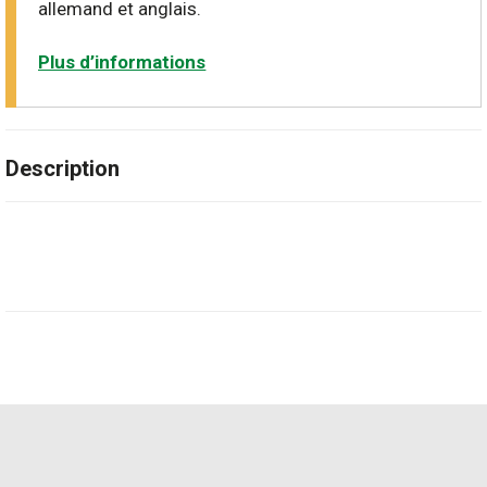
allemand et anglais.
Plus d’informations
Description
Vivez une aventure interactive au Zoo al Maglio!
Récupérez votre kit, mettez-vous dans la peau d’un
détective, rencontrez les animaux, récoltez des indices et
déjouez le sabotage du zoo. Énigmes et découvertes
vous guideront dans votre mission.
Avec le kit de base, il est possible de jouer l’aventure avec
deux adultes et un enfant. Pour chaque enfant
supplémentaire, nous recommandons d’acheter un kit
additionnel afin que chaque détective ait sa propre