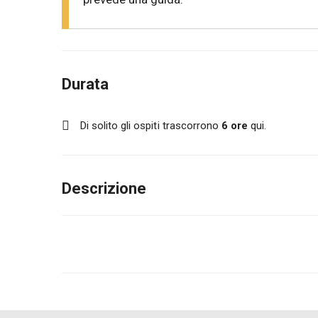
Durata
Di solito gli ospiti trascorrono
6 ore
qui.
Descrizione
Un tour panoramico in e-MTB (o Gravel) tra i mon
pedalare senza fretta e lasciarsi sorprendere dai
L’itinerario collega grotti, alpi e capanne, con 
pomeriggio, si trasformano in un vero e propri
il visitatore attraverso un pasto completo.