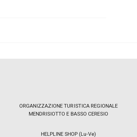
ezza, per apprezzare lo splendore del Monte
montagna più soleggiata della Svizzera.
ata nel 1908 e nella stagione del 2023
allora come mezzo per offrire ai luganesi un
cevoli passeggiate e di un meraviglioso
o raggiungete la natura incontaminata del
zzafiato, escursioni a piedi o in mountain
ico-culturali, borghi caratteristici e una
ORGANIZZAZIONE TURISTICA REGIONALE
MENDRISIOTTO E BASSO CERESIO