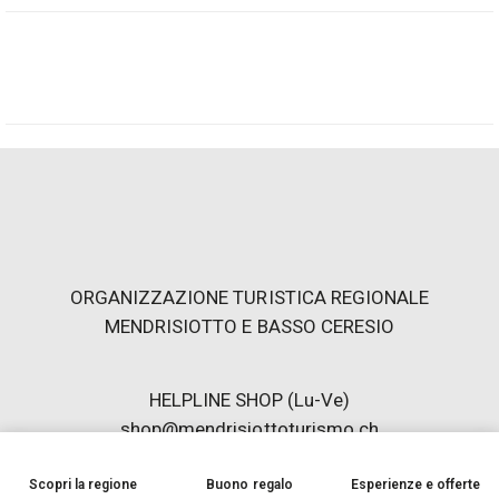
In questo viaggio attraverso i secoli fanno da filo
conduttore le gallerie e le caverne scavate nella roccia del
San Gottardo. Il percorso si snoda attraverso sette sale
tematiche che spaziano dal Buco di Uri al tunnel di base
AlpTransit, dalle gallerie delle centrali elettriche alle
fortificazioni militari montane. Fa da preludio alla nuova
mostra permanente uno straordinario spettacolo
multimediale di suoni e immagini allestito all’ultimo piano
in cui filmati originali e animati, disegni, quadri e
fotografie sono montati insieme per creare un avvincente
ORGANIZZAZIONE TURISTICA REGIONALE
collage. Responsabili dei contenuti e dell’allestimento
MENDRISIOTTO E BASSO CERESIO
della mostra sono lo studio di architettura e mostre
Groenlandbasel e lo storico Beat Gugger.
shop@mendrisiottoturismo.ch
Scopri la regione
Buono regalo
Esperienze e offerte