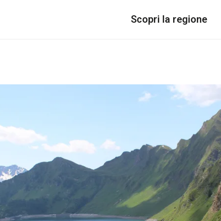
Scopri la regione