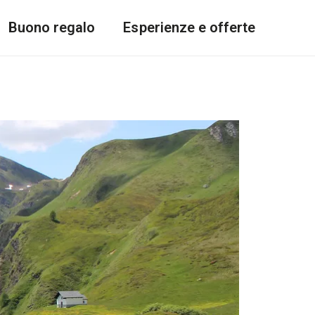
Buono regalo
Esperienze e offerte